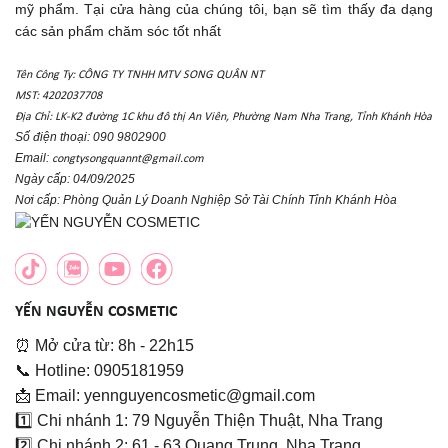
mỹ phẩm. Tại cửa hàng của chúng tôi, bạn sẽ tìm thấy đa dạng
các sản phẩm chăm sóc tốt nhất
Tên Công Ty: CÔNG TY TNHH MTV SONG QUÂN NT
MST: 4202037708
Địa Chỉ: LK-K2 đường 1C khu đô thị An Viên, Phường Nam Nha Trang, Tỉnh Khánh Hòa
Số điện thoại: 090 9802900
Email:
congtysongquannt@gmail.com
Ngày cấp: 04/09/2025
Nơi cấp: Phòng Quản Lý Doanh Nghiệp Sở Tài Chính Tỉnh Khánh Hòa
YẾN NGUYỄN COSMETIC
⏰ Mở cửa từ: 8h - 22h15
📞 Hotline: 0905181959
📩 Email: yennguyencosmetic@gmail.com
1️⃣ Chi nhánh 1: 79 Nguyễn Thiện Thuật, Nha Trang
2️⃣ Chi nhánh 2: 61 - 63 Quang Trung, Nha Trang