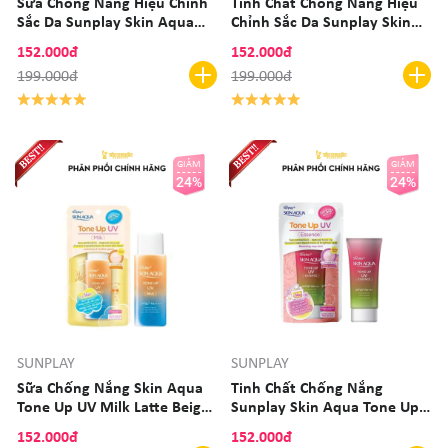
Sữa Chống Nắng Hiệu Chỉnh
Tinh Chất Chống Nắng Hiệu
Sắc Da Sunplay Skin Aqua
Chỉnh Sắc Da Sunplay Skin
Tone Up UV Milk - Mint
Aqua Tone Up UV Essence
152.000đ
152.000đ
Green SPF 50+/Pa++++ 50g
Latte Beige SPF50+ PA++++
199.000đ
199.000đ
50g
GIẢM
GIẢM
24%
24%
SUNPLAY
SUNPLAY
Sữa Chống Nắng Skin Aqua
Tinh Chất Chống Nắng
Tone Up UV Milk Latte Beige
Sunplay Skin Aqua Tone Up
50G (Cam)
UV Essence Happiness Aura
152.000đ
152.000đ
Rose Color SPF50+ PA++++