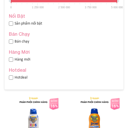
0
1 250 000
2 500 000
3 750 000
5 000 000
Nổi Bật
Sản phẩm nổi bật
Bán Chạy
Bán chạy
Hàng Mới
Hàng mới
Hotdeal
Hotdeal
GIẢM
GIẢM
16%
16%