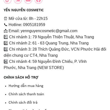
YẾN NGUYỄN COSMETIC
⏰ Mở cửa từ: 8h - 22h15
📞 Hotline: 0905181959
📩 Email: yennguyencosmetic@gmail.com
1️⃣ Chi nhánh 1: 79 Nguyễn Thiện Thuật, Nha Trang
2️⃣ Chi nhánh 2: 61 - 63 Quang Trung, Nha Trang
3️⃣ Chi nhánh 3: 28 Thích Quảng Đức, VCN Phước Hải đối
diện chung cư CT4, Nha Trang
4️⃣ Chi nhánh 4: 59 Nguyễn Đình Chiểu, P. Vĩnh
Phước, Nha Trang (NEW STORE)
CHÍNH SÁCH HỖ TRỢ
Hướng dẫn mua hàng
Chính sách thanh toán
Chính sách đổi trả