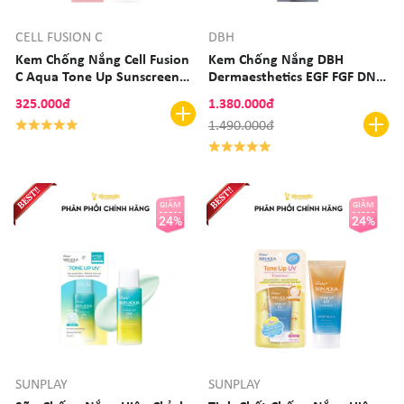
CELL FUSION C
DBH
Kem Chống Nắng Cell Fusion
Kem Chống Nắng DBH
C Aqua Tone Up Sunscreen
Dermaesthetics EGF FGF DNA
100 SPF50+ PA++ 50mL
UV Shield SPF47 PA+++
325.000đ
1.380.000đ
1.490.000đ
GIẢM
GIẢM
24%
24%
SUNPLAY
SUNPLAY