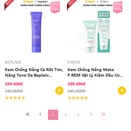
GIẢM
GIẢM
13%
13%
BEPLAIN
P:REM
Kem Chống Nắng Cà Rốt Tím,
Kem Chống Nắng Make
Nâng Tone Da Beplain
P:REM Vật Lý Kiềm Dầu Uv
Sunmuse Tone Up &
Defense Me No Sebum Sun
299.000đ
299.000đ
Correcting Sunscreen SPF50+
Cream 50ml
345.000đ
345.000đ
PA++++ 50ml
1
2
3