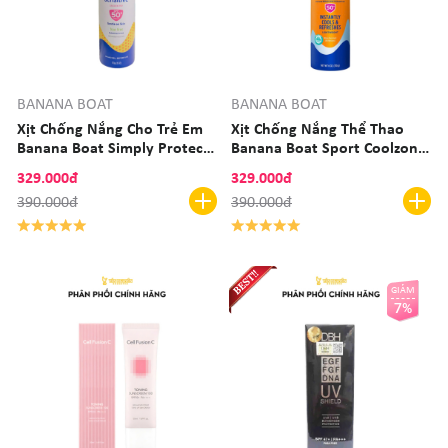
BANANA BOAT
BANANA BOAT
Xịt Chống Nắng Cho Trẻ Em
Xịt Chống Nắng Thể Thao
Banana Boat Simply Protect
Banana Boat Sport Coolzone
Kids SPF50 170g
Instantly Cools & Refresh
329.000đ
329.000đ
170g
390.000đ
390.000đ
GIẢM
7%