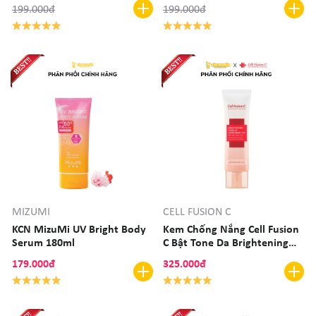
199.000đ
199.000đ
50g
MIZUMI
CELL FUSION C
KCN MizuMi UV Bright Body
Kem Chống Nắng Cell Fusion
Serum 180ml
C Bật Tone Da Brightening
Tone Up Suncreen 100
179.000đ
325.000đ
SPF50+/PA++++ 50ml