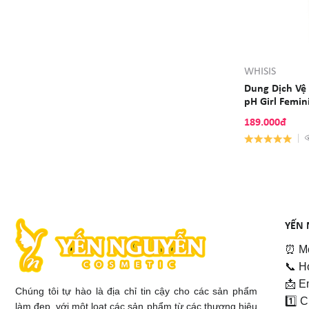
WHISIS
Dung Dịch Vệ
pH Girl Femi
189.000đ
YẾN 
⏰ Mở
📞 H
📩 E
Chúng tôi tự hào là địa chỉ tin cậy cho các sản phẩm
1️⃣ 
làm đẹp, với một loạt các sản phẩm từ các thương hiệu