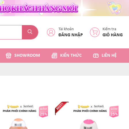
Tài khoản
Kiểm tra
ĐĂNG NHẬP
GIỎ HÀNG
SHOWROOM
KIẾN THỨC
LIÊN HỆ
GIẢM
GIẢM
25%
25%