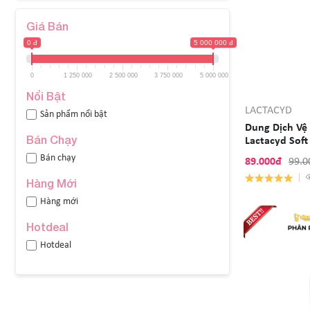
Giá Bán
0 đ
5 000 000 đ
0
1 250 000
2 500 000
3 750 000
5 000 000
Nổi Bật
LACTACYD
Sản phẩm nổi bật
Dung Dịch Vệ
Bán Chạy
Lactac
Bán chạy
89.000đ
99.0
Hàng Mới
Hàng mới
Hotdeal
Hotdeal