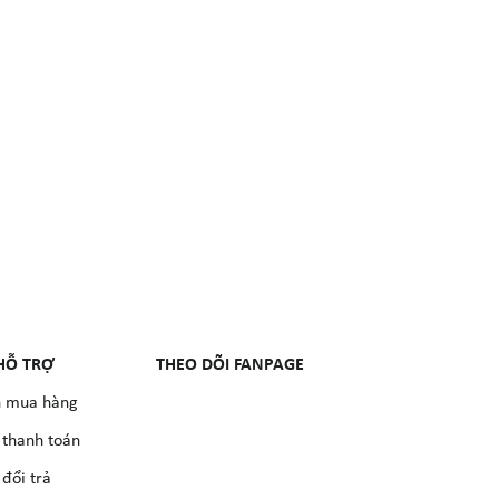
HỖ TRỢ
THEO DÕI FANPAGE
 mua hàng
 thanh toán
đổi trả