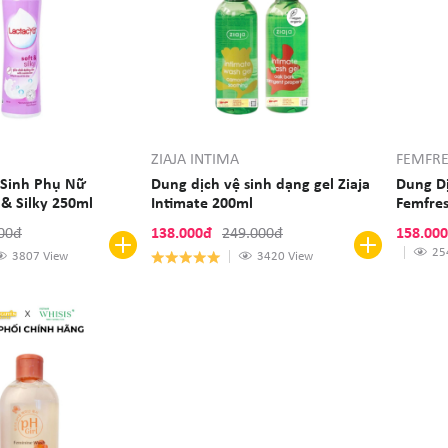
ZIAJA INTIMA
FEMFR
 Sinh Phụ Nữ
Dung dịch vệ sinh dạng gel Ziaja
Dung D
yd Soft & Silky 250ml
Intimate 200ml
Femfres
250ml
00đ
138.000đ
249.000đ
158.00
25
3807 View
3420 View