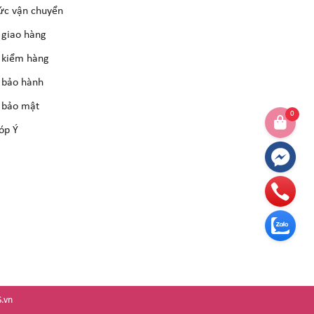
ức vận chuyển
 giao hàng
 kiểm hàng
 bảo hành
 bảo mật
0
óp Ý
.vn