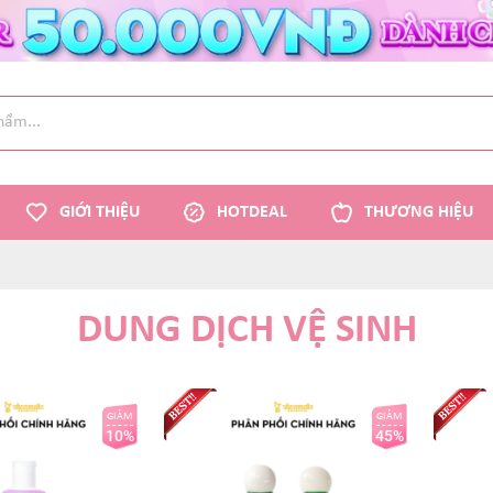
GIỚI THIỆU
HOTDEAL
THƯƠNG HIỆU
DUNG DỊCH VỆ SINH
GIẢM
GIẢM
10%
45%