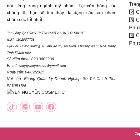
Tran
nổi tiếng trong ngành mỹ phẩm. Tại cửa hàng của
2️⃣ 
chúng tôi, bạn sẽ tìm thấy đa dạng các sản phẩm
chăm sóc tốt nhất
3️⃣ 
Phướ
Tên Công Ty: CÔNG TY TNHH MTV SONG QUÂN NT
4️⃣ 
MST: 4202037708
Phướ
Địa Chỉ: LK-K2 đường 1C khu đô thị An Viên, Phường Nam Nha Trang,
Tỉnh Khánh Hòa
Số điện thoại: 090 9802900
Email:
congtysongquannt@gmail.com
Ngày cấp: 04/09/2025
Nơi cấp: Phòng Quản Lý Doanh Nghiệp Sở Tài Chính Tỉnh
Khánh Hòa
Co