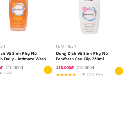
ESH
FEMFRESH
ịch Vệ Sinh Phụ Nữ
Dung Dịch Vệ Sinh Phụ Nữ
h Daily - Intimate Wash
Femfresh Cao Cấp 250ml
0đ
210.000đ
158.000đ
210.000đ
40 View
2241 View