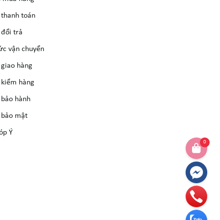
 thanh toán
đổi trả
ức vận chuyển
 giao hàng
 kiểm hàng
 bảo hành
 bảo mật
óp Ý
0