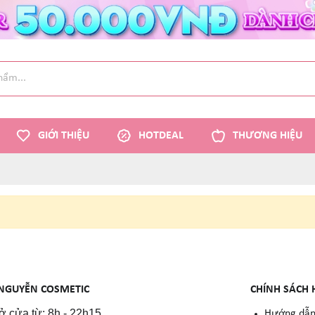
GIỚI THIỆU
HOTDEAL
THƯƠNG HIỆU
NGUYỄN COSMETIC
CHÍNH SÁCH 
 cửa từ: 8h - 22h15
Hướng dẫn