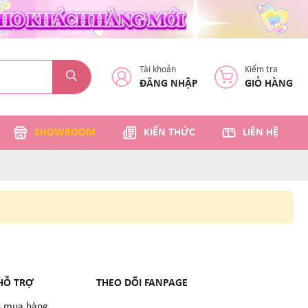
Tài khoản
Kiểm tra
ĐĂNG NHẬP
GIỎ HÀNG
SHOWROOM
KIẾN THỨC
LIÊN HỆ
HỖ TRỢ
THEO DÕI FANPAGE
 mua hàng