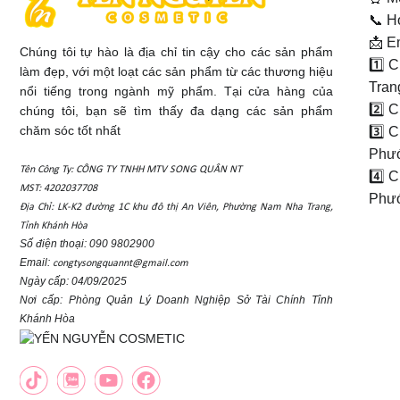
📞 H
📩 E
Chúng tôi tự hào là địa chỉ tin cậy cho các sản phẩm
1️⃣ 
làm đẹp, với một loạt các sản phẩm từ các thương hiệu
Tran
nổi tiếng trong ngành mỹ phẩm. Tại cửa hàng của
2️⃣ 
chúng tôi, bạn sẽ tìm thấy đa dạng các sản phẩm
chăm sóc tốt nhất
3️⃣ 
Phướ
Tên Công Ty: CÔNG TY TNHH MTV SONG QUÂN NT
4️⃣ 
MST: 4202037708
Phướ
Địa Chỉ: LK-K2 đường 1C khu đô thị An Viên, Phường Nam Nha Trang,
Tỉnh Khánh Hòa
Số điện thoại: 090 9802900
Email:
congtysongquannt@gmail.com
Ngày cấp: 04/09/2025
Nơi cấp: Phòng Quản Lý Doanh Nghiệp Sở Tài Chính Tỉnh
Khánh Hòa