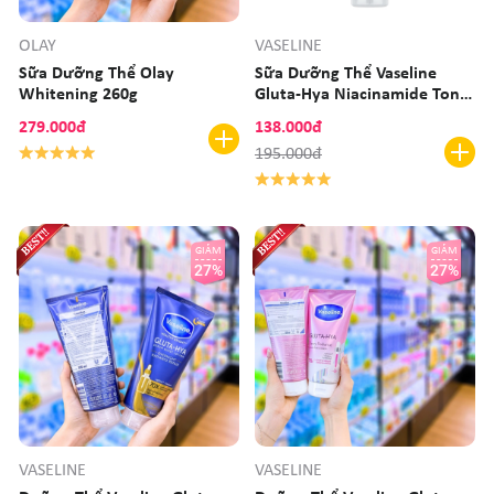
OLAY
VASELINE
Sữa Dưỡng Thể Olay
Sữa Dưỡng Thể Vaseline
Whitening 260g
Gluta-Hya Niacinamide Tone-
up 300ml
279.000đ
138.000đ
195.000đ
GIẢM
GIẢM
27%
27%
VASELINE
VASELINE