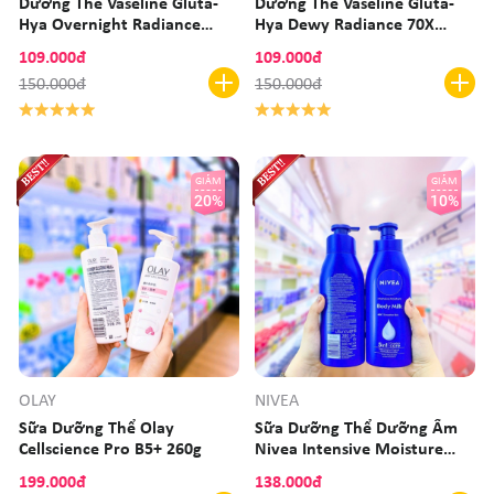
Dưỡng Thể Vaseline Gluta-
Dưỡng Thể Vaseline Gluta-
Hya Overnight Radiance
Hya Dewy Radiance 70X
Repair 70X
300ml
109.000đ
109.000đ
150.000đ
150.000đ
GIẢM
GIẢM
20%
10%
OLAY
NIVEA
Sữa Dưỡng Thể Olay
Sữa Dưỡng Thể Dưỡng Ẩm
Cellscience Pro B5+ 260g
Nivea Intensive Moisture
Body Milk 380ml
199.000đ
138.000đ