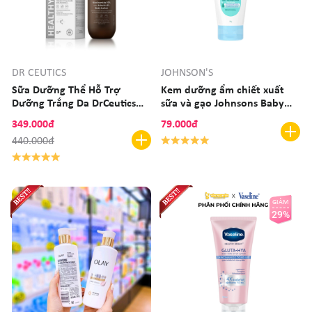
DR CEUTICS
JOHNSON'S
Sữa Dưỡng Thể Hỗ Trợ
Kem dưỡng ẩm chiết xuất
Dưỡng Trắng Da DrCeutics
sữa và gạo Johnsons Baby
Niacinamide 10%+ α- Arbutin
Milk & Rice Baby Cream 50g
349.000đ
79.000đ
2% Body Lotion 200g
440.000đ
GIẢM
29%