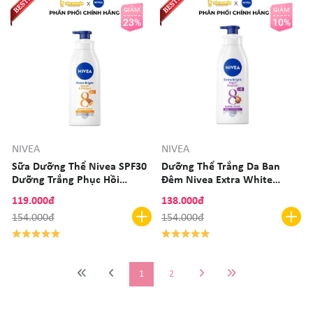
GIẢM
GIẢM
23%
10%
NIVEA
NIVEA
Sữa Dưỡng Thể Nivea SPF30
Dưỡng Thể Trắng Da Ban
Dưỡng Trắng Phục Hồi
Đêm Nivea Extra White
Chống Nắng 200ml
400ml
119.000đ
138.000đ
154.000đ
154.000đ
1
2