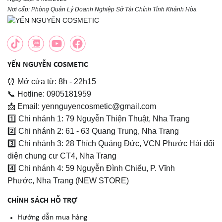
Nơi cấp: Phòng Quản Lý Doanh Nghiệp Sở Tài Chính Tỉnh Khánh Hòa
YẾN NGUYỄN COSMETIC
⏰ Mở cửa từ: 8h - 22h15
📞 Hotline: 0905181959
📩 Email: yennguyencosmetic@gmail.com
1️⃣ Chi nhánh 1: 79 Nguyễn Thiện Thuật, Nha Trang
2️⃣ Chi nhánh 2: 61 - 63 Quang Trung, Nha Trang
3️⃣ Chi nhánh 3: 28 Thích Quảng Đức, VCN Phước Hải đối
diện chung cư CT4, Nha Trang
4️⃣ Chi nhánh 4: 59 Nguyễn Đình Chiểu, P. Vĩnh
Phước, Nha Trang (NEW STORE)
CHÍNH SÁCH HỖ TRỢ
Hướng dẫn mua hàng