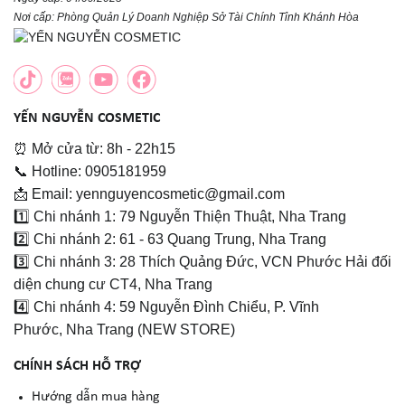
Nơi cấp: Phòng Quản Lý Doanh Nghiệp Sở Tài Chính Tỉnh Khánh Hòa
YẾN NGUYỄN COSMETIC
⏰ Mở cửa từ: 8h - 22h15
📞 Hotline: 0905181959
📩 Email: yennguyencosmetic@gmail.com
1️⃣ Chi nhánh 1: 79 Nguyễn Thiện Thuật, Nha Trang
2️⃣ Chi nhánh 2: 61 - 63 Quang Trung, Nha Trang
3️⃣ Chi nhánh 3: 28 Thích Quảng Đức, VCN Phước Hải đối
diện chung cư CT4, Nha Trang
4️⃣ Chi nhánh 4: 59 Nguyễn Đình Chiểu, P. Vĩnh
Phước, Nha Trang (NEW STORE)
CHÍNH SÁCH HỖ TRỢ
Hướng dẫn mua hàng