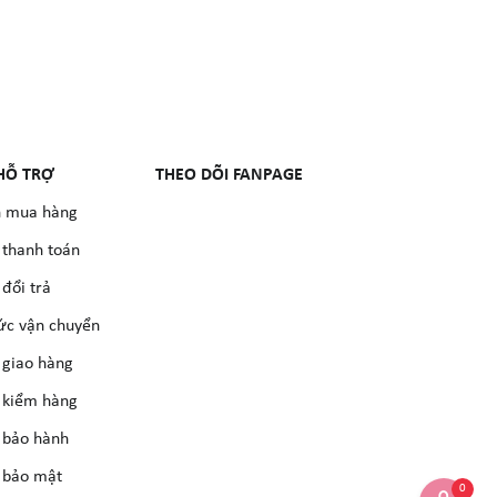
HỖ TRỢ
THEO DÕI FANPAGE
 mua hàng
 thanh toán
đổi trả
ức vận chuyển
 giao hàng
 kiểm hàng
 bảo hành
 bảo mật
0