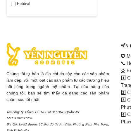
Hotdeal
YẾN 
⏰ Mở
📞 H
📩 E
Chúng tôi tự hào là địa chỉ tin cậy cho các sản phẩm
1️⃣ 
làm đẹp, với một loạt các sản phẩm từ các thương hiệu
Tran
nổi tiếng trong ngành mỹ phẩm. Tại cửa hàng của
2️⃣ 
chúng tôi, bạn sẽ tìm thấy đa dạng các sản phẩm
chăm sóc tốt nhất
3️⃣ 
Phướ
Tên Công Ty: CÔNG TY TNHH MTV SONG QUÂN NT
4️⃣ 
MST: 4202037708
Phướ
Địa Chỉ: LK-K2 đường 1C khu đô thị An Viên, Phường Nam Nha Trang,
Tỉnh Khánh Hòa