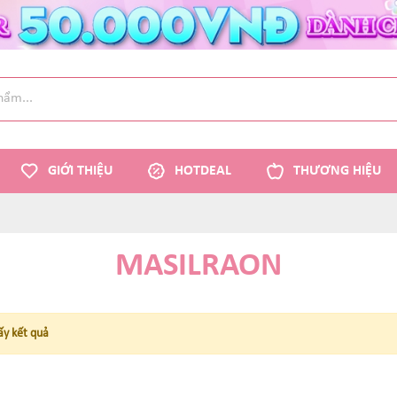
GIỚI THIỆU
HOTDEAL
THƯƠNG HIỆU
MASILRAON
ấy kết quả