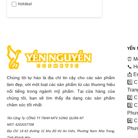
Hotdeal
YẾN 
⏰ Mở
📞 H
📩 E
Chúng tôi tự hào là địa chỉ tin cậy cho các sản phẩm
1️⃣ 
làm đẹp, với một loạt các sản phẩm từ các thương hiệu
Tran
nổi tiếng trong ngành mỹ phẩm. Tại cửa hàng của
2️⃣ 
chúng tôi, bạn sẽ tìm thấy đa dạng các sản phẩm
chăm sóc tốt nhất
3️⃣ 
Phướ
Tên Công Ty: CÔNG TY TNHH MTV SONG QUÂN NT
4️⃣ 
MST: 4202037708
Phướ
Địa Chỉ: LK-K2 đường 1C khu đô thị An Viên, Phường Nam Nha Trang,
Tỉnh Khánh Hòa