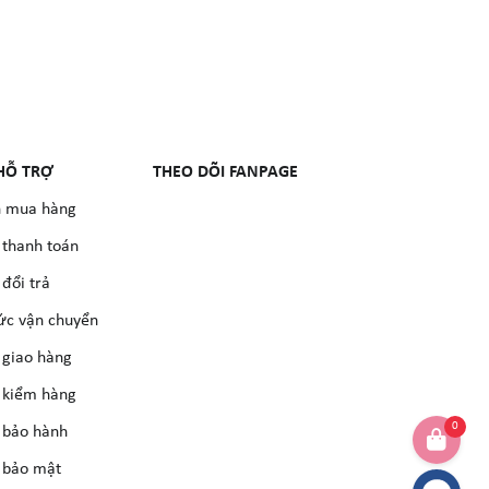
HỖ TRỢ
THEO DÕI FANPAGE
 mua hàng
 thanh toán
đổi trả
ức vận chuyển
 giao hàng
 kiểm hàng
0
 bảo hành
 bảo mật