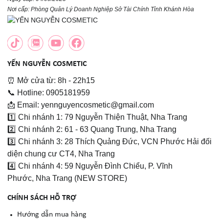
Nơi cấp: Phòng Quản Lý Doanh Nghiệp Sở Tài Chính Tỉnh Khánh Hòa
YẾN NGUYỄN COSMETIC
⏰ Mở cửa từ: 8h - 22h15
📞 Hotline: 0905181959
📩 Email: yennguyencosmetic@gmail.com
1️⃣ Chi nhánh 1: 79 Nguyễn Thiện Thuật, Nha Trang
2️⃣ Chi nhánh 2: 61 - 63 Quang Trung, Nha Trang
3️⃣ Chi nhánh 3: 28 Thích Quảng Đức, VCN Phước Hải đối
diện chung cư CT4, Nha Trang
4️⃣ Chi nhánh 4: 59 Nguyễn Đình Chiểu, P. Vĩnh
Phước, Nha Trang (NEW STORE)
CHÍNH SÁCH HỖ TRỢ
Hướng dẫn mua hàng