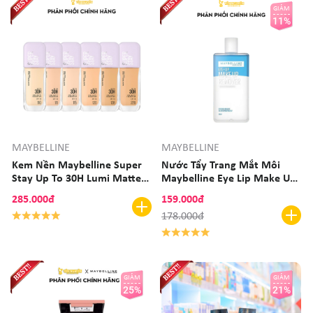
GIẢM
11%
MAYBELLINE
MAYBELLINE
Kem Nền Maybelline Super
Nước Tẩy Trang Mắt Môi
Stay Up To 30H Lumi Matte
Maybelline Eye Lip Make Up
Foundation 35ml Bắt Sáng,
150ml
285.000đ
159.000đ
Che Phủ Cao, Siêu Nhẹ Mặt
178.000đ
GIẢM
GIẢM
25%
21%