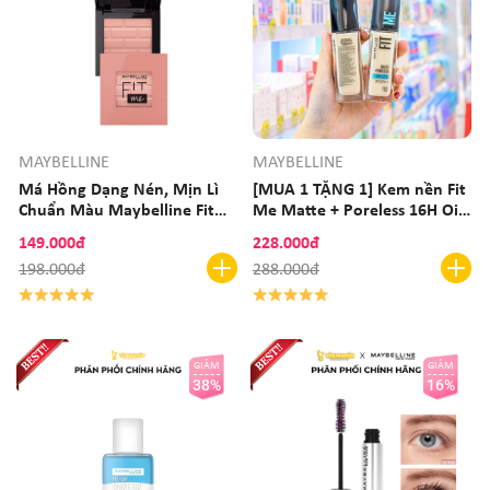
MAYBELLINE
MAYBELLINE
Má Hồng Dạng Nén, Mịn Lì
[MUA 1 TẶNG 1] Kem nền Fit
Chuẩn Màu Maybelline Fit
Me Matte + Poreless 16H Oil
Me Mono Blush 4.5g
Control Maybelline 110
149.000đ
228.000đ
198.000đ
288.000đ
GIẢM
GIẢM
38%
16%