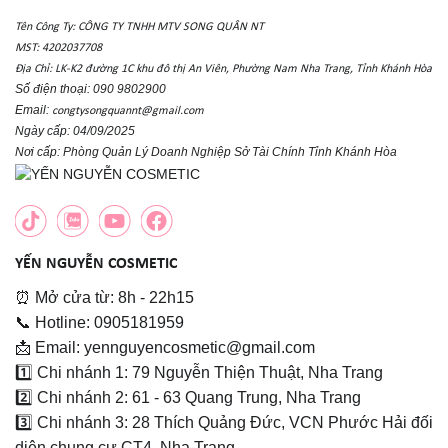
Tên Công Ty: CÔNG TY TNHH MTV SONG QUÂN NT
MST: 4202037708
Địa Chỉ: LK-K2 đường 1C khu đô thị An Viên, Phường Nam Nha Trang, Tỉnh Khánh Hòa
Số điện thoại: 090 9802900
Email:
congtysongquannt@gmail.com
Ngày cấp: 04/09/2025
Nơi cấp: Phòng Quản Lý Doanh Nghiệp Sở Tài Chính Tỉnh Khánh Hòa
YẾN NGUYỄN COSMETIC
⏰ Mở cửa từ: 8h - 22h15
📞 Hotline: 0905181959
📩 Email: yennguyencosmetic@gmail.com
1️⃣ Chi nhánh 1: 79 Nguyễn Thiện Thuật, Nha Trang
2️⃣ Chi nhánh 2: 61 - 63 Quang Trung, Nha Trang
3️⃣ Chi nhánh 3: 28 Thích Quảng Đức, VCN Phước Hải đối
diện chung cư CT4, Nha Trang