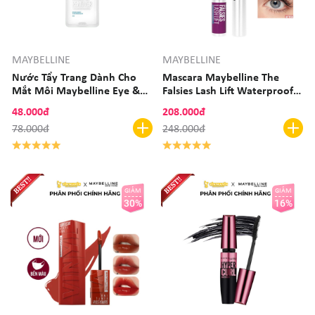
MAYBELLINE
MAYBELLINE
Nước Tẩy Trang Dành Cho
Mascara Maybelline The
Mắt Môi Maybelline Eye &
Falsies Lash Lift Waterproof -
Lip Makeup Remover 40ml
Very Black 8.6ml
48.000đ
208.000đ
78.000đ
248.000đ
GIẢM
GIẢM
30%
16%