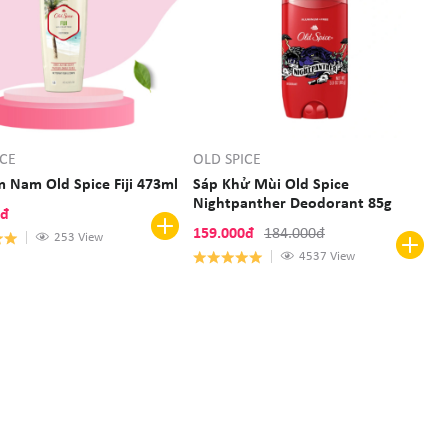
ICE
OLD SPICE
 Nam Old Spice Fiji 473ml
Sáp Khử Mùi Old Spice
Nightpanther Deodorant 85g
0đ
159.000đ
184.000đ
253 View
4537 View