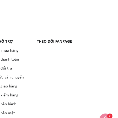
HỖ TRỢ
THEO DÕI FANPAGE
 mua hàng
 thanh toán
đổi trả
ức vận chuyển
 giao hàng
 kiểm hàng
 bảo hành
 bảo mật
0