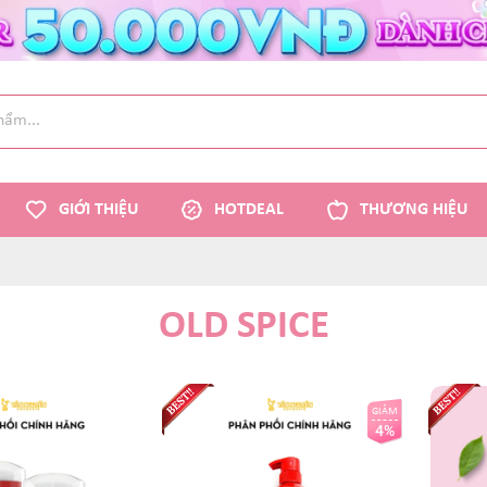
GIỚI THIỆU
HOTDEAL
THƯƠNG HIỆU
OLD SPICE
GIẢM
4%