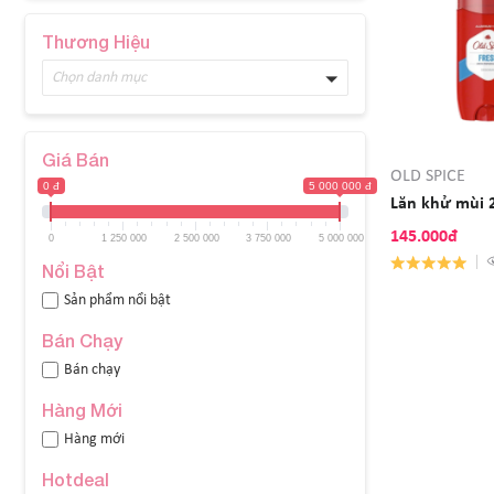
Thương Hiệu
Chọn danh mục
Giá Bán
OLD SPICE
0 đ
5 000 000 đ
Lăn khử mùi 2
145.000đ
0
1 250 000
2 500 000
3 750 000
5 000 000
Nổi Bật
Sản phẩm nổi bật
Bán Chạy
Bán chạy
Hàng Mới
Hàng mới
Hotdeal