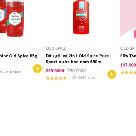
OLD SPICE
OLD SP
4hr Old Spice 85g
Dầu gội xả 2in1 Old Spice Pure
Sữa Tắm
Sport nước hoa nam 650ml
197.00
239.000đ
250.000đ
2918 View
2359 View