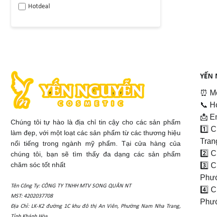
Hotdeal
YẾN 
⏰ Mở
📞 H
📩 E
Chúng tôi tự hào là địa chỉ tin cậy cho các sản phẩm
1️⃣ 
làm đẹp, với một loạt các sản phẩm từ các thương hiệu
Tran
nổi tiếng trong ngành mỹ phẩm. Tại cửa hàng của
2️⃣ 
chúng tôi, bạn sẽ tìm thấy đa dạng các sản phẩm
chăm sóc tốt nhất
3️⃣ 
Phướ
Tên Công Ty: CÔNG TY TNHH MTV SONG QUÂN NT
4️⃣ 
MST: 4202037708
Phướ
Địa Chỉ: LK-K2 đường 1C khu đô thị An Viên, Phường Nam Nha Trang,
Tỉnh Khánh Hòa