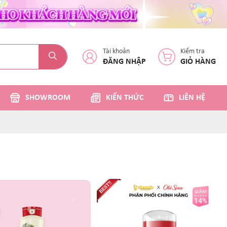
Tài khoản
Kiểm tra
ĐĂNG NHẬP
GIỎ HÀNG
SHOWROOM
KIẾN THỨC
LIÊN HỆ
GIẢM
14%