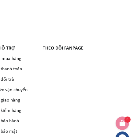
HỖ TRỢ
THEO DÕI FANPAGE
 mua hàng
 thanh toán
đổi trả
ức vận chuyển
 giao hàng
 kiểm hàng
0
 bảo hành
 bảo mật