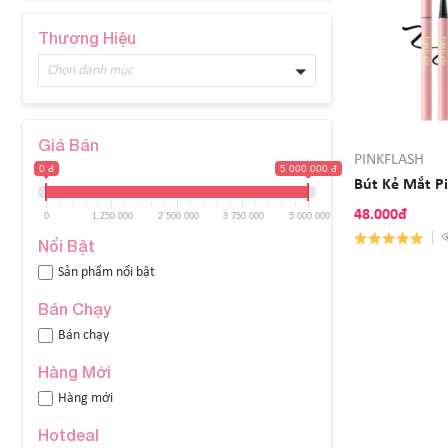
Thương Hiệu
Chọn danh mục
Giá Bán
PINKFLASH
0 đ
5 000 000 đ
Bút Kẻ Mắt Pi
48.000đ
0
1 250 000
2 500 000
3 750 000
5 000 000
Nổi Bật
Sản phẩm nổi bật
Bán Chạy
Bán chạy
Hàng Mới
Hàng mới
Hotdeal