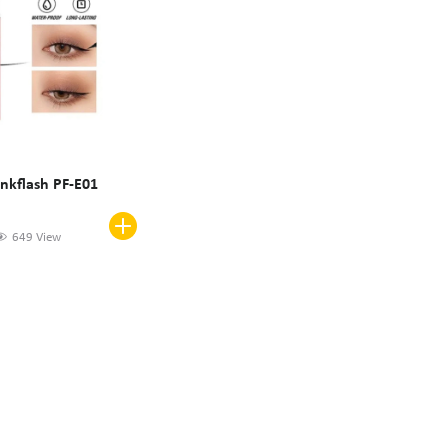
nkflash PF-E01
649 View