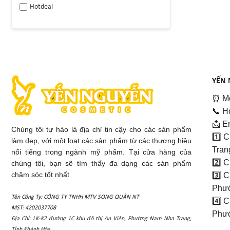
Hotdeal
YẾN 
⏰ Mở
📞 H
📩 E
Chúng tôi tự hào là địa chỉ tin cậy cho các sản phẩm
1️⃣ 
làm đẹp, với một loạt các sản phẩm từ các thương hiệu
Tran
nổi tiếng trong ngành mỹ phẩm. Tại cửa hàng của
2️⃣ 
chúng tôi, bạn sẽ tìm thấy đa dạng các sản phẩm
chăm sóc tốt nhất
3️⃣ 
Phướ
Tên Công Ty: CÔNG TY TNHH MTV SONG QUÂN NT
4️⃣ 
MST: 4202037708
Phướ
Địa Chỉ: LK-K2 đường 1C khu đô thị An Viên, Phường Nam Nha Trang,
Tỉnh Khánh Hòa