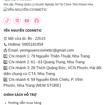
Nơi cấp: Phòng Quản Lý Doanh Nghiệp Sở Tài Chính Tỉnh Khánh Hòa
YẾN NGUYỄN COSMETIC
⏰ Mở cửa từ: 8h - 22h15
📞 Hotline: 0905181959
📩 Email: yennguyencosmetic@gmail.com
1️⃣ Chi nhánh 1: 79 Nguyễn Thiện Thuật, Nha Trang
2️⃣ Chi nhánh 2: 61 - 63 Quang Trung, Nha Trang
3️⃣ Chi nhánh 3: 28 Thích Quảng Đức, VCN Phước Hải đối
diện chung cư CT4, Nha Trang
4️⃣ Chi nhánh 4: 59 Nguyễn Đình Chiểu, P. Vĩnh
Phước, Nha Trang (NEW STORE)
CHÍNH SÁCH HỖ TRỢ
Hướng dẫn mua hàng