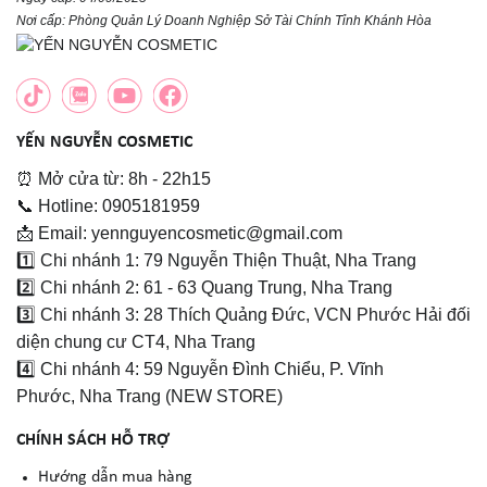
Nơi cấp: Phòng Quản Lý Doanh Nghiệp Sở Tài Chính Tỉnh Khánh Hòa
YẾN NGUYỄN COSMETIC
⏰ Mở cửa từ: 8h - 22h15
📞 Hotline: 0905181959
📩 Email: yennguyencosmetic@gmail.com
1️⃣ Chi nhánh 1: 79 Nguyễn Thiện Thuật, Nha Trang
2️⃣ Chi nhánh 2: 61 - 63 Quang Trung, Nha Trang
3️⃣ Chi nhánh 3: 28 Thích Quảng Đức, VCN Phước Hải đối
diện chung cư CT4, Nha Trang
4️⃣ Chi nhánh 4: 59 Nguyễn Đình Chiểu, P. Vĩnh
Phước, Nha Trang (NEW STORE)
CHÍNH SÁCH HỖ TRỢ
Hướng dẫn mua hàng