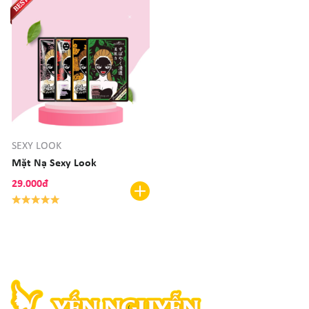
SEXY LOOK
Mặt Nạ Sexy Look
29.000đ