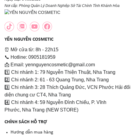
Nơi cấp: Phòng Quản Lý Doanh Nghiệp Sở Tài Chính Tỉnh Khánh Hòa
YẾN NGUYỄN COSMETIC
⏰ Mở cửa từ: 8h - 22h15
📞 Hotline: 0905181959
📩 Email: yennguyencosmetic@gmail.com
1️⃣ Chi nhánh 1: 79 Nguyễn Thiện Thuật, Nha Trang
2️⃣ Chi nhánh 2: 61 - 63 Quang Trung, Nha Trang
3️⃣ Chi nhánh 3: 28 Thích Quảng Đức, VCN Phước Hải đối
diện chung cư CT4, Nha Trang
4️⃣ Chi nhánh 4: 59 Nguyễn Đình Chiểu, P. Vĩnh
Phước, Nha Trang (NEW STORE)
CHÍNH SÁCH HỖ TRỢ
Hướng dẫn mua hàng