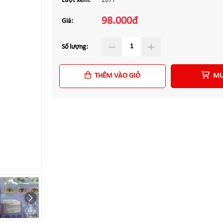
Lượt xem:
2677
98.000đ
Giá:
Số lượng:
THÊM VÀO GIỎ
MU