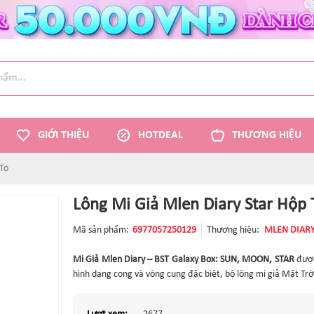
GIỚI THIỆU
HOTDEAL
THƯƠNG HIỆU
 To
Lông Mi Giả Mlen Diary Star Hộp 
Mã sản phẩm:
6977057250129
Thương hiệu:
MLEN DIAR
Mi Giả Mlen Diary – BST Galaxy Box: SUN, MOON, STAR
được
hình dạng cong và vòng cung đặc biệt, bộ lông mi giả Mặt Trờ