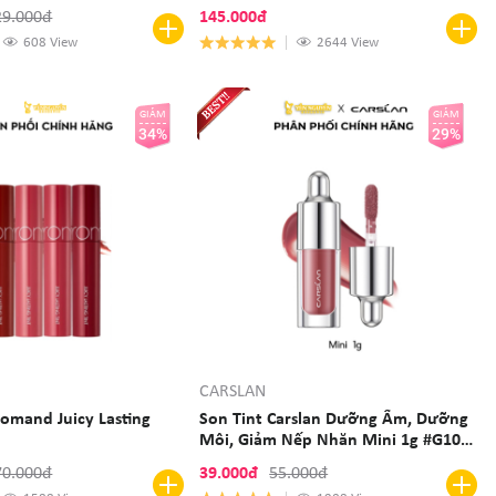
Spray
29.000đ
145.000đ
608 View
2644 View
GIẢM
GIẢM
34%
29%
CARSLAN
Romand Juicy Lasting
Son Tint Carslan Dưỡng Ẩm, Dưỡng
Môi, Giảm Nếp Nhăn Mini 1g #G101
#G102 #G104
70.000đ
39.000đ
55.000đ