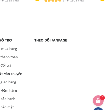
1588 View
1908 View
HỖ TRỢ
THEO DÕI FANPAGE
 mua hàng
 thanh toán
đổi trả
ức vận chuyển
 giao hàng
 kiểm hàng
0
 bảo hành
 bảo mật