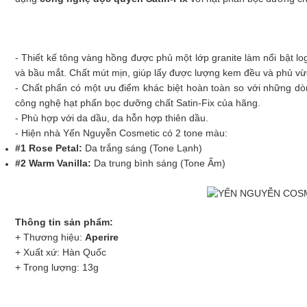
- Thiết kế tông vàng hồng được phủ một lớp granite làm nổi bật log
và bầu mắt. Chất mút mịn, giúp lấy được lượng kem đều và phủ vừa
- Chất phấn có một ưu điểm khác biệt hoàn toàn so với những dò
công nghệ hạt phấn bọc dưỡng chất Satin-Fix của hãng.
- Phù hợp với da dầu, da hỗn hợp thiên dầu.
- Hiện nhà Yến Nguyễn Cosmetic có 2 tone màu:
#1 Rose Petal:
Da trắng sáng (Tone Lạnh)
#2 Warm Vanilla:
Da trung bình sáng (Tone Ấm)
Thông tin sản phẩm:
+ Thương hiệu:
Aperire
+ Xuất xứ: Hàn Quốc
+ Trọng lượng: 13g