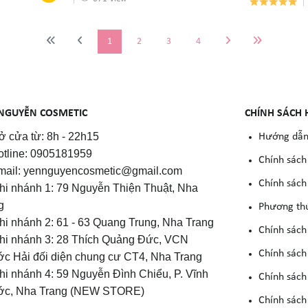
1
2
3
4
NGUYỄN COSMETIC
CHÍNH SÁCH 
 cửa từ: 8h - 22h15
Hướng dẫn
otline: 0905181959
Chính sách
mail: yennguyencosmetic@gmail.com
Chính sách 
Chi nhánh 1: 79 Nguyễn Thiện Thuật, Nha
g
Phương th
Chi nhánh 2: 61 - 63 Quang Trung, Nha Trang
Chính sách
Chi nhánh 3: 28 Thích Quảng Đức, VCN
Chính sách
c Hải đối diện chung cư CT4, Nha Trang
Chi nhánh 4: 59 Nguyễn Đình Chiểu, P. Vĩnh
Chính sách
c, Nha Trang (NEW STORE)
Chính sách