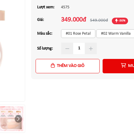
Lượt xem:
4575
349.000đ
Giá:
549.000đ
-36%
Màu sắc:
#01 Rose Petal
#02 Warm Vanilla
Số lượng:
THÊM VÀO GIỎ
MU