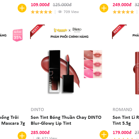
Môi 3g
109.000đ
125.000đ
249.000đ
3
709 View
GIẢM
35%
DINTO
ROMAND
ống Trôi
Son Tint Bóng Thuần Chay DINTO
Son Tint Lì 
f Mascara 7g
Blur-Glowy Lip Tint
Tint 5.5g
285.000đ
179.000đ
2
671 View