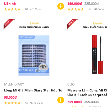
Loose Powder
Liên hệ
199.000đ
225.000đ
573 View
646 View
MLEN DIARY
CLIO
Lông Mi Giả Mlen Diary Star Hộp To
Mascara Làm Cong Mi Ch
Clio Kill Lash Superproo
98.000đ
259.000đ
399.000đ
2680 View