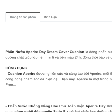
Thông tin sản phẩm
Bình luận
Phấn Nước Aperire Day Dream Cover Cushion
là dòng phấn nư
dưỡng chất giúp lớp nền mịn lì và bền màu 24h, đồng thời bảo vệ
CÔNG DỤNG
-
Cushion Aperire
được nghiên cứu và sáng tạo bởi Aperire, một
công nghệ chăm sóc da hiện đại. Hiện nay, Aperire là một trong 
Free,..
- Phấn Nước Chống Nắng Che Phủ Toàn Diện Aperire Day Dr
dụng
công nghệ độc quyền Satin-Fix
với hạt phấn bọc dưỡng ch