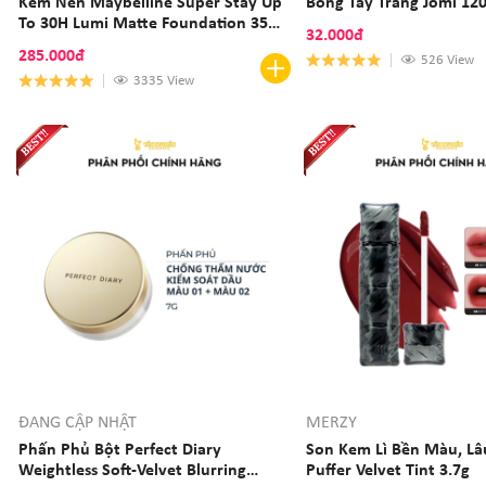
Kem Nền Maybelline Super Stay Up
Bông Tẩy Trang Jomi 12
To 30H Lumi Matte Foundation 35ml
32.000đ
Bắt Sáng, Che Phủ Cao, Siêu Nhẹ
285.000đ
526 View
Mặt
3335 View
ĐANG CẬP NHẬT
MERZY
Phấn Phủ Bột Perfect Diary
Son Kem Lì Bền Màu, Lâ
Weightless Soft-Velvet Blurring
Puffer Velvet Tint 3.7g