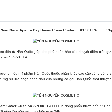
Phấn Nước Aperire Day Dream Cover Cushion SPF50+ PA++++ 13
ớc đến từ Hàn Quốc giúp che phủ hoàn hảo các khuyết điểm trên gươ
 da với SPF50+ PA++++.
 thương hiệu mỹ phẩm Hàn Quốc thuộc phân khúc cao cấp cùng dòng sản
những sự lựa chọn hàng đầu của những cô gái Hàn Quốc thời thượng v
eam Cover Cushion SPF50+ PA++++
là dòng phấn nước đến từ Hàn 
ất giúp lớp nền mịn lì và bền màu 24h.