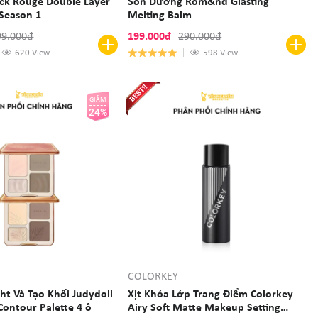
ck Rouge Double Layer
Son Dưỡng Rom&nd Glasting
 Season 1
Melting Balm
99.000đ
199.000đ
290.000đ
620 View
598 View
GIẢM
24%
COLORKEY
ht Và Tạo Khối Judydoll
Xịt Khóa Lớp Trang Điểm Colorkey
Contour Palette 4 ô
Airy Soft Matte Makeup Setting