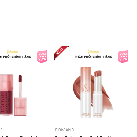
GIẢM
GIẢM
27%
31%
GE
ROMAND