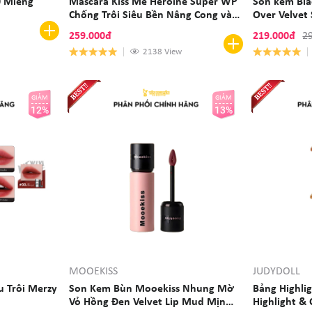
0 Miếng
Mascara Kiss Me Heroine Super WP
Son kem Bla
Chống Trôi Siêu Bền Nâng Cong và
Over Velvet
Dày Mi 6g #01
259.000đ
219.000đ
2
2138 View
GIẢM
GIẢM
12%
13%
MOOEKISS
JUDYDOLL
u Trôi Merzy
Son Kem Bùn Mooekiss Nhung Mờ
Bảng Highlig
Vỏ Hồng Đen Velvet Lip Mud Mịn
Highlight & 