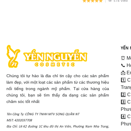
578 View
YẾN 
⏰ Mở
📞 H
📩 E
Chúng tôi tự hào là địa chỉ tin cậy cho các sản phẩm
1️⃣ 
làm đẹp, với một loạt các sản phẩm từ các thương hiệu
Tran
nổi tiếng trong ngành mỹ phẩm. Tại cửa hàng của
2️⃣ 
chúng tôi, bạn sẽ tìm thấy đa dạng các sản phẩm
chăm sóc tốt nhất
3️⃣ 
Phướ
Tên Công Ty: CÔNG TY TNHH MTV SONG QUÂN NT
4️⃣ 
MST: 4202037708
Phướ
Địa Chỉ: LK-K2 đường 1C khu đô thị An Viên, Phường Nam Nha Trang,