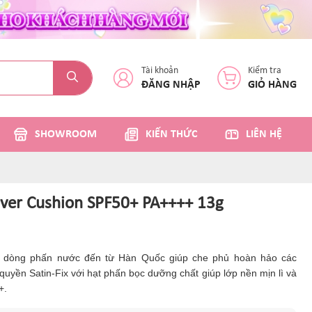
Tài khoản
Kiểm tra
ĐĂNG NHẬP
GIỎ HÀNG
SHOWROOM
KIẾN THỨC
LIÊN HỆ
ver Cushion SPF50+ PA++++ 13g
à dòng phấn nước đến từ Hàn Quốc giúp che phủ hoàn hảo các
uyền Satin-Fix với hạt phấn bọc dưỡng chất giúp lớp nền mịn lì và
+.